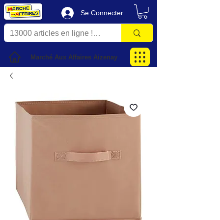
Se Connecter
Marché Aux Affaires Aizenay