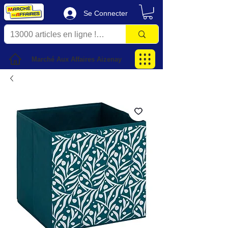
Se Connecter
Marché Aux Affaires Aizenay