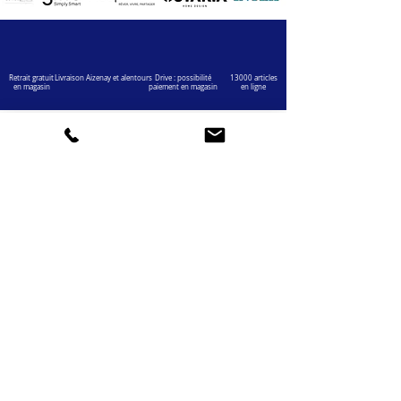
Retrait gratuit
Livraison Aizenay et alentours
Drive : possibilité
13000 articles
en magasin
paiement en magasin
en ligne
VOTRE COMPTE
INFOS
Informations personnelles
Mentions légales
Commandes
Nous contacter
Adress
es
Bombes de peinture
VOTRE MAGASIN
Marché Aux Affaires Aizenay (depuis 2014)
Adresse : Porte du Littoral 85190 Aizenay
Horaires : 9h30-12h30 / 14h00-19h00 (du lundi au
samedi)
AIDE
Mail :
chaignedav@hotmail.com
Téléphone :
02 51 48 11 12
4,3
459 avis