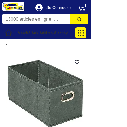
Se Connecter
Marché Aux Affaires Aizenay