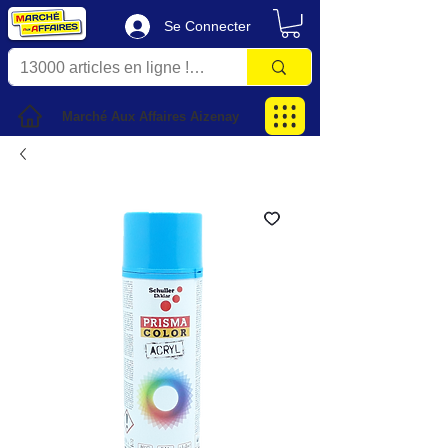
Se Connecter
Marché Aux Affaires Aizenay