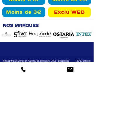
Moins de 3€
Exclu WEB
N
OS MARQUES
Retrait gratuit
Livraison Aizenay et alentours
Drive : possibilité
13000 articles
en magasin
paiement en magasin
en ligne
VOTRE COMPTE
INFOS
Informations personnelles
Mentions légales
Commandes
Nous contacter
Adress
es
Bombes de peinture
VOTRE MAGASIN
Marché Aux Affaires Aizenay (depuis 2014)
Adresse : Porte du Littoral 85190 Aizenay
Horaires : 9h30-12h30 / 14h00-19h00 (du lundi au
samedi)