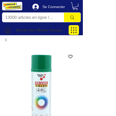
Se Connecter
Marché Aux Affaires Aizenay