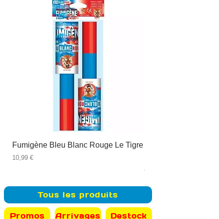
Fumigène Bleu Blanc Rouge Le Tigre
Fauteuil à dîner Viso
blanc
Prix
10,99 €
Prix
89,99 €
Tous les produits
Promos
Arrivages
Destock