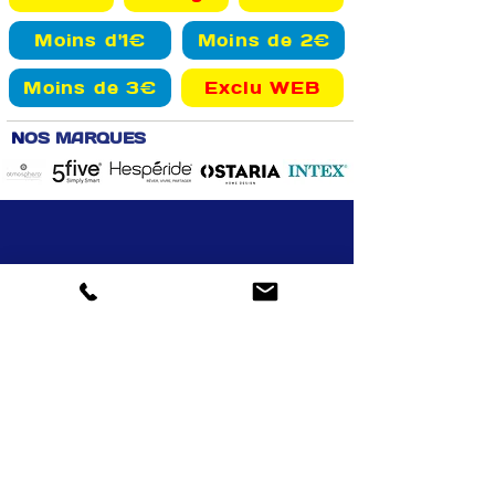
Moins d'1€
Moins de 2€
Moins de 3€
Exclu WEB
N
OS MARQUES
Retrait gratuit
Livraison Aizenay et alentours
Drive : possibilité
13000 articles
en magasin
paiement en magasin
en ligne
VOTRE COMPTE
INFOS
Informations personnelles
Mentions légales
Commandes
Nous contacter
Adress
es
Bombes de peinture
VOTRE MAGASIN
Marché Aux Affaires Aizenay (depuis 2014)