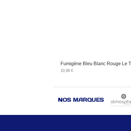
Fumigène Bleu Blanc Rouge Le T
Prix
10,99 €
N
OS MARQUES