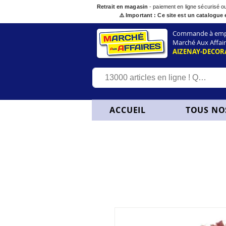
Retrait en magasin
- paiement en ligne sécurisé 
⚠️ Important : Ce site est un catalogue 
Commande à empor
Marché Aux Affair
AIZENAY-DECOR
ACCUEIL
TOUS NO