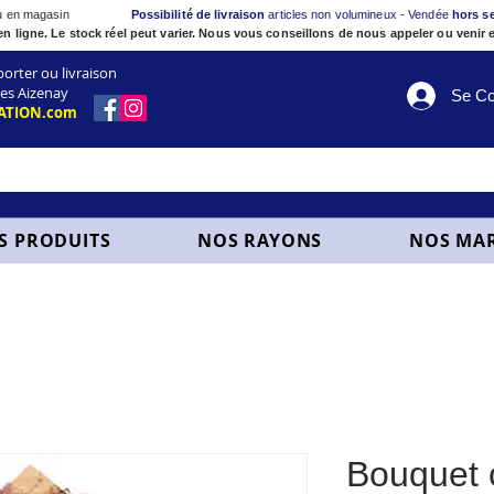
ou en magasin
Possibilité de livraison
articles non volumineux - Vendée
hors s
en ligne. Le stock réel peut varier. Nous vous conseillons de nous appeler ou venir e
ter ou livraison
es Aizenay
Se Co
ATION.com
S PRODUITS
NOS RAYONS
NOS MA
Bouquet