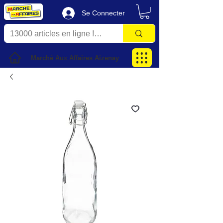
Se Connecter
Marché Aux Affaires Aizenay