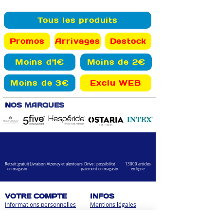
Tous les produits
Promos
Arrivages
Destock
Moins d'1€
Moins de 2€
Moins de 3€
Exclu WEB
N
OS MARQUES
Retrait gratuit
Livraison Aizenay et alentours
Drive : possibilité
13000 articles
en magasin
paiement en magasin
en ligne
VOTRE COMPTE
INFOS
Informations personnelles
Mentions légales
Commandes
Nous contacter