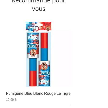
Recommandé pour
vous
Fumigène Bleu Blanc Rouge Le Tigre
Fauteuil à dîner Viso
blanc
Prix
10,99 €
Prix
89,99 €