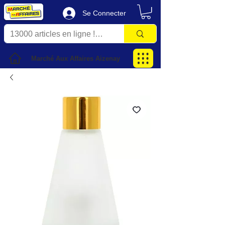
Se Connecter
Marché Aux Affaires Aizenay