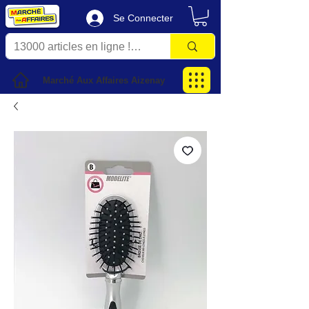
Se Connecter
Marché Aux Affaires Aizenay