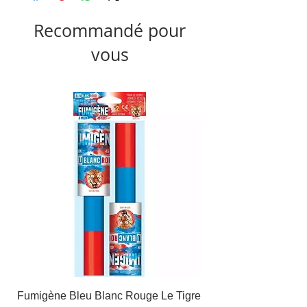
Recommandé pour
vous
Fumigène Bleu Blanc Rouge Le Tigre
Fauteuil à dîner Viso