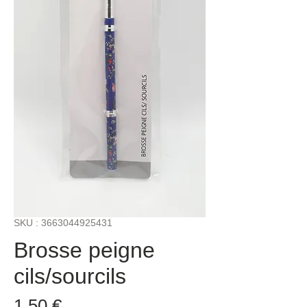
SKU : 3663044925431
Brosse peigne
cils/sourcils
Prix
1,50 €