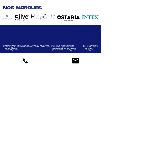
N
OS MARQUES
Retrait gratuit
Livraison Aizenay et alentours
Drive : possibilité
13000 articles
en magasin
paiement en magasin
en ligne
VOTRE COMPTE
INFOS
Informations personnelles
Mentions légales
Commandes
Nous contacter
Adress
es
Bombes de peinture
VOTRE MAGASIN
Marché Aux Affaires Aizenay (depuis 2014)
Adresse : Porte du Littoral 85190 Aizenay
Horaires : 9h30-12h30 / 14h00-19h00 (du lundi au
samedi)
AIDE
Mail :
chaignedav@hotmail.com