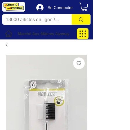
Se Connecter
Marché Aux Affaires Aizenay