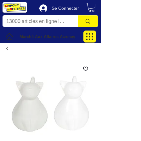
Se Connecter
Marché Aux Affaires Aizenay