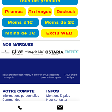
Tous les produits
Promos
Arrivages
Destock
Moins d'1€
Moins de 2€
Moins de 3€
Exclu WEB
N
OS MARQUES
Retrait gratuit
Livraison Aizenay et alentours
Drive : possibilité
13000 articles
en magasin
paiement en magasin
en ligne
VOTRE COMPTE
INFOS
Informations personnelles
Mentions légales
Commandes
Nous contacter
Adress
es
Bombes de peinture