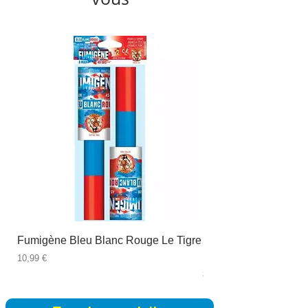
Fumigène Bleu Blanc Rouge Le Tigre
Fauteuil à dîner Viso
blanc
Prix
10,99 €
Prix
89,99 €