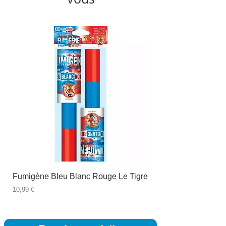
Fumigène Bleu Blanc Rouge Le Tigre
Fauteuil à dîner Viso
blanc
Prix
10,99 €
Prix
89,99 €