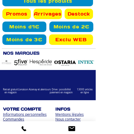
Tous les produits
Promos
Arrivages
Destock
Moins d'1€
Moins de 2€
Moins de 3€
Exclu WEB
N
OS MARQUES
Retrait gratuit
Livraison Aizenay et alentours
Drive : possibilité
13000 articles
en magasin
paiement en magasin
en ligne
VOTRE COMPTE
INFOS
Informations personnelles
Mentions légales
Commandes
Nous contacter
Adress
es
Bombes de peinture