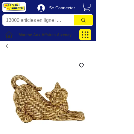
Se Connecter
Marché Aux Affaires Aizenay