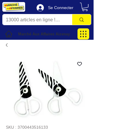
Se Connecter
Marché Aux Affaires Aizenay
SKU : 3700443516133