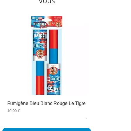
vous
Fumigène Bleu Blanc Rouge Le Tigre
Fauteuil à dîner Viso
blanc
Prix
10,99 €
Prix
89,99 €