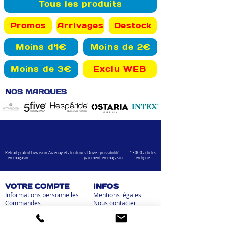
Tous les produits
Promos
Arrivages
Destock
Moins d'1€
Moins de 2€
Moins de 3€
Exclu WEB
N
OS MARQUES
Retrait gratuit
Livraison Aizenay et alentours
Drive : possibilité
13000 articles
en magasin
paiement en magasin
en ligne
VOTRE COMPTE
INFOS
Informations personnelles
Mentions légales
Commandes
Nous contacter
Adress
es
Bombes de peinture