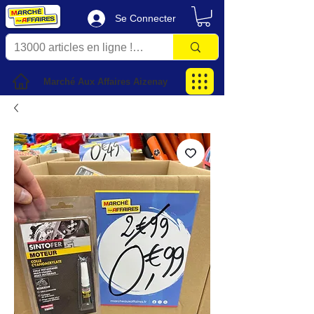
Se Connecter
Marché Aux Affaires Aizenay