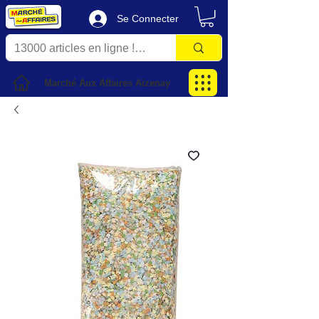
Se Connecter
Marché Aux Affaires Aizenay