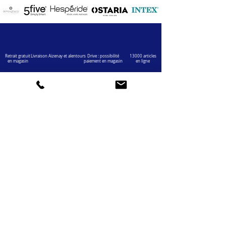
Retrait gratuit
Livraison Aizenay et alentours
Drive : possibilité
13000 articles
en magasin
paiement en magasin
en ligne
VOTRE COMPTE
INFOS
Informations personnelles
Mentions légales
Commandes
Nous contacter
Adress
es
Bombes de peinture
VOTRE MAGASIN
Marché Aux Affaires Aizenay (depuis 2014)
Adresse : Porte du Littoral 85190 Aizenay
Horaires : 9h30-12h30 / 14h00-19h00 (du lundi au
samedi)
AIDE
Mail :
chaignedav@hotmail.com
Téléphone :
02 51 48 11 12