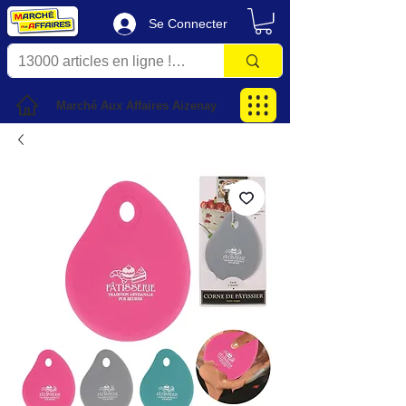
Se Connecter
Marché Aux Affaires Aizenay