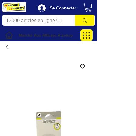
Se Connecter
Marché Aux Affaires Aizenay