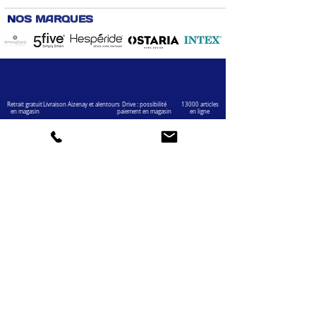
N
OS MARQUES
Retrait gratuit
Livraison Aizenay et alentours
Drive : possibilité
13000 articles
en magasin
paiement en magasin
en ligne
VOTRE COMPTE
INFOS
Informations personnelles
Mentions légales
Commandes
Nous contacter
Adress
es
Bombes de peinture
VOTRE MAGASIN
Marché Aux Affaires Aizenay (depuis 2014)
Adresse : Porte du Littoral 85190 Aizenay
Horaires : 9h30-12h30 / 14h00-19h00 (du lundi au
samedi)
AIDE
Mail :
chaignedav@hotmail.com