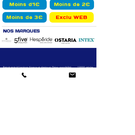
Moins d'1€
Moins de 2€
Moins de 3€
Exclu WEB
N
OS MARQUES
Retrait gratuit
Livraison Aizenay et alentours
Drive : possibilité
13000 articles
en magasin
paiement en magasin
en ligne
VOTRE COMPTE
INFOS
Informations personnelles
Mentions légales
Commandes
Nous contacter
Adress
es
Bombes de peinture
VOTRE MAGASIN
Marché Aux Affaires Aizenay (depuis 2014)
Adresse : Porte du Littoral 85190 Aizenay
Horaires : 9h30-12h30 / 14h00-19h00 (du lundi au