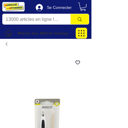
Se Connecter
Marché Aux Affaires Aizenay