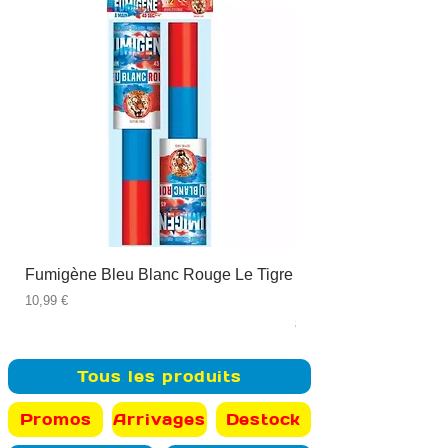
Fumigène Bleu Blanc Rouge Le Tigre
Fauteuil à dîner Viso
blanc
Prix
10,99 €
Prix
89,99 €
Tous les produits
Promos
Arrivages
Destock