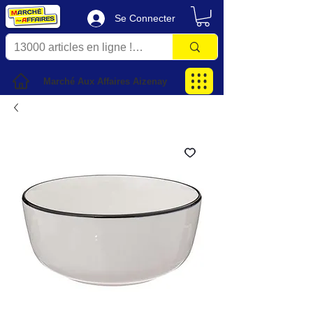
Se Connecter
Marché Aux Affaires Aizenay