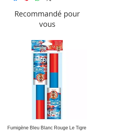
Recommandé pour
vous
Fumigène Bleu Blanc Rouge Le Tigre
Fauteuil à dîner Viso