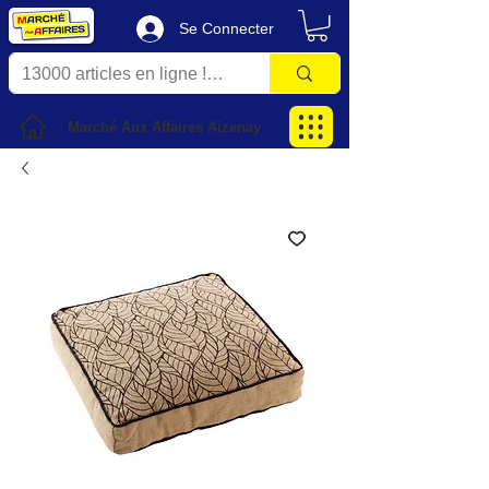
Se Connecter
Marché Aux Affaires Aizenay