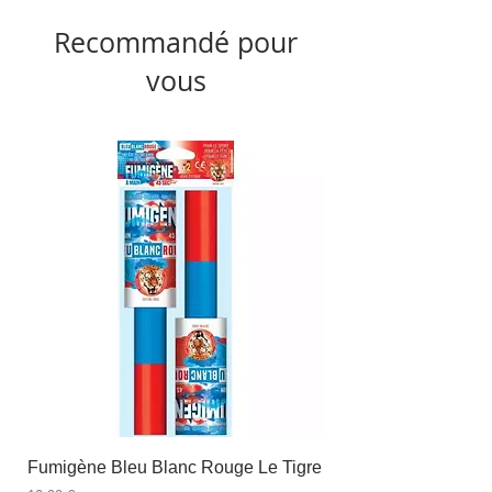
Recommandé pour
vous
Fumigène Bleu Blanc Rouge Le Tigre
Fauteuil à dîner Viso