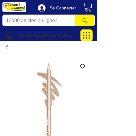
Se Connecter
Marché Aux Affaires Aizenay