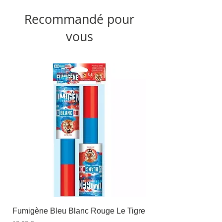
Recommandé pour
vous
Fumigène Bleu Blanc Rouge Le Tigre
Fauteuil à dîner Viso