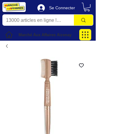
Se Connecter
Marché Aux Affaires Aizenay