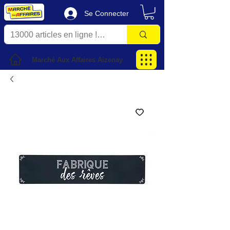
Se Connecter
Marché Aux Affaires Aizenay