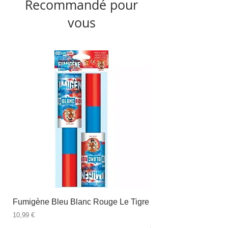
Recommandé pour
vous
Fumigène Bleu Blanc Rouge Le Tigre
Fauteuil à dîner Viso
blanc
Prix
10,99 €
Prix
89,99 €