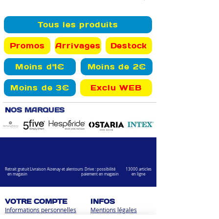
Tous les produits
Promos
Arrivages
Destock
Moins d'1€
Moins de 2€
Moins de 3€
Exclu WEB
N
OS MARQUES
Retrait gratuit
Livraison Aizenay et alentours
Drive : possibilité
13000 articles
en magasin
paiement en magasin
en ligne
VOTRE COMPTE
INFOS
Informations personnelles
Mentions légales
Commandes
Nous contacter