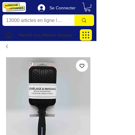
Se Connecter
Marché Aux Affaires Aizenay