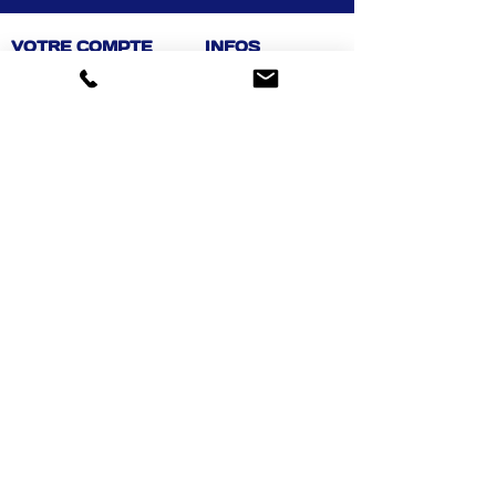
VOTRE COMPTE
INFOS
Informations personnelles
Mentions légales
Commandes
Nous contacter
Adress
es
Bombes de peinture
VOTRE MAGASIN
Marché Aux Affaires Aizenay (depuis 2014)
Adresse : Porte du Littoral 85190 Aizenay
Horaires : 9h30-12h30 / 14h00-19h00 (du lundi au
samedi)
AIDE
Mail :
chaignedav@hotmail.com
Téléphone :
02 51 48 11 12
4,3
459 avis
Achat facile, sécurisé
Suivez-nous