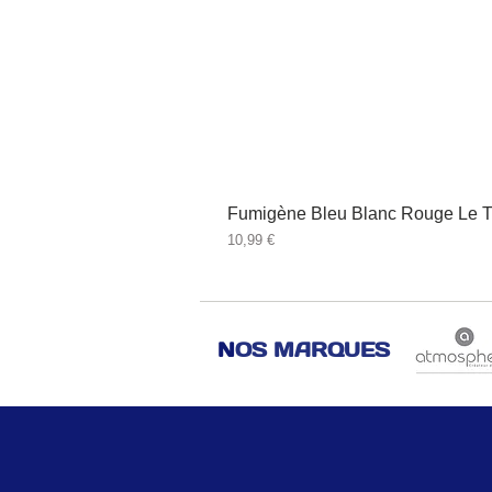
Fumigène Bleu Blanc Rouge Le T
Prix
10,99 €
N
OS MARQUES