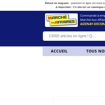
Retrait en magasin
- paiement en ligne sécurisé 
⚠️ Important : Ce site est un catalogue 
Commande à empor
Marché Aux Affair
AIZENAY-DECOR
ACCUEIL
TOUS NO