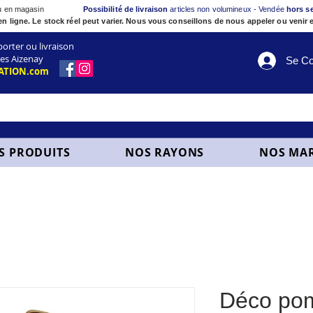
ou en magasin
Possibilité de livraison
articles non volumineux - Vendée
hors s
en ligne. Le stock réel peut varier. Nous vous conseillons de nous appeler ou venir e
ter ou livraison
es Aizenay
Se Co
ATION.com
S PRODUITS
NOS RAYONS
NOS MA
Déco po