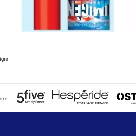
igre
Aperçu rapide