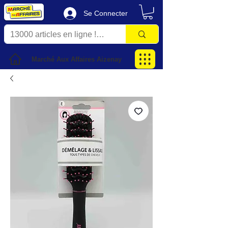
Se Connecter
Marché Aux Affaires Aizenay