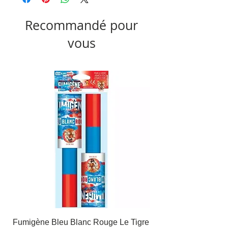
Recommandé pour
vous
Fumigène Bleu Blanc Rouge Le Tigre
Fauteuil à dîner Viso