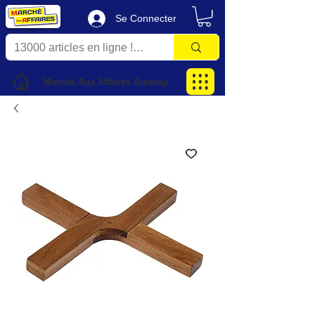
Se Connecter
Marché Aux Affaires Aizenay