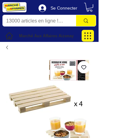
Se Connecter
Marché Aux Affaires Aizenay