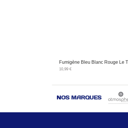
Fumigène Bleu Blanc Rouge Le T
Prix
10,99 €
N
OS MARQUES