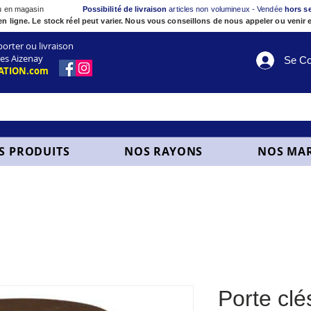
ou en magasin
Possibilité de livraison
articles non volumineux - Vendée
hors s
en ligne. Le stock réel peut varier. Nous vous conseillons de nous appeler ou venir e
ter ou livraison
es Aizenay
Se Co
ATION.com
S PRODUITS
NOS RAYONS
NOS MA
Porte clés