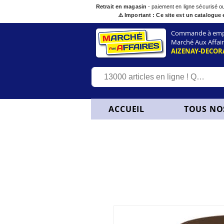
Retrait en magasin
- paiement en ligne sécurisé 
⚠️ Important : Ce site est un catalogue 
Commande à empor
Marché Aux Affair
AIZENAY-DECOR
ACCUEIL
TOUS NO