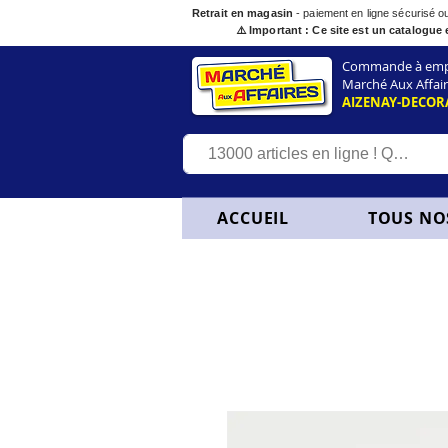
Retrait en magasin
- paiement en ligne sécurisé 
⚠️ Important : Ce site est un catalogue 
Commande à empor
Marché Aux Affair
AIZENAY-DECOR
ACCUEIL
TOUS NO