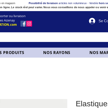
ou en magasin
Possibilité de livraison
articles non volumineux - Vendée
hors s
en ligne. Le stock réel peut varier. Nous vous conseillons de nous appeler ou venir e
ter ou livraison
es Aizenay
Se Co
ATION.com
S PRODUITS
NOS RAYONS
NOS MA
Elastique