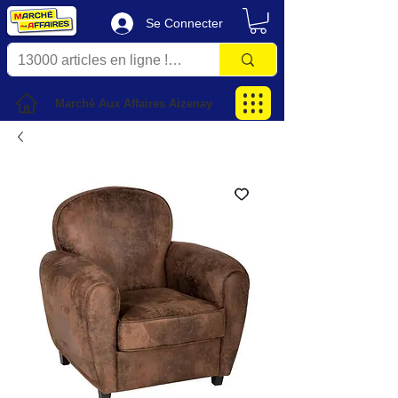
Se Connecter
Marché Aux Affaires Aizenay