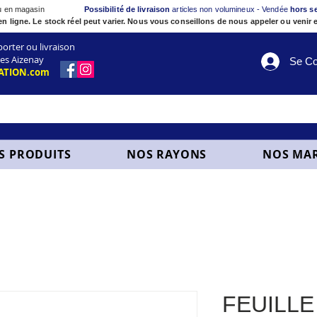
ou en magasin
Possibilité de livraison
articles non volumineux - Vendée
hors s
en ligne. Le stock réel peut varier. Nous vous conseillons de nous appeler ou venir e
ter ou livraison
es Aizenay
Se Co
ATION.com
S PRODUITS
NOS RAYONS
NOS MA
FEUILLE