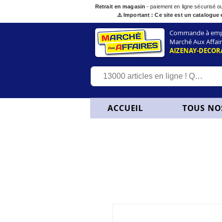
Retrait en magasin
- paiement en ligne sécurisé 
⚠️ Important : Ce site est un catalogue 
Commande à empor
Marché Aux Affair
AIZENAY-DECOR
ACCUEIL
TOUS NO