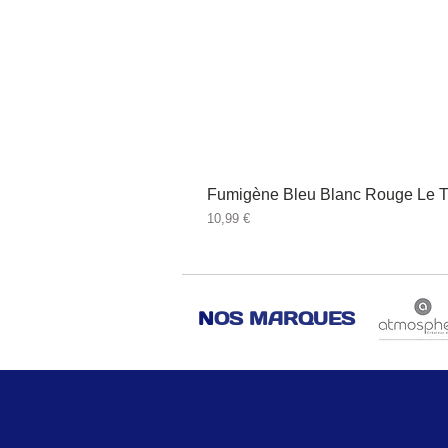
Fumigène Bleu Blanc Rouge Le T
Prix
10,99 €
N
OS MARQUES