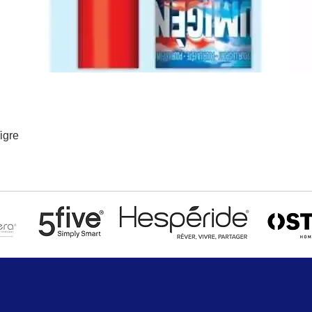
igre
Aperçu rapide