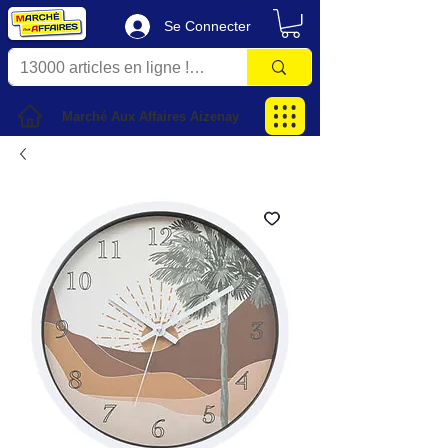
Se Connecter
Marché Aux Affaires Aizenay