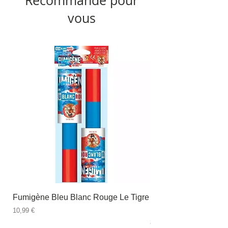
Recommandé pour
vous
Fumigène Bleu Blanc Rouge Le Tigre
Fauteuil à dîner Viso
blanc
Prix
10,99 €
Prix
89,99 €