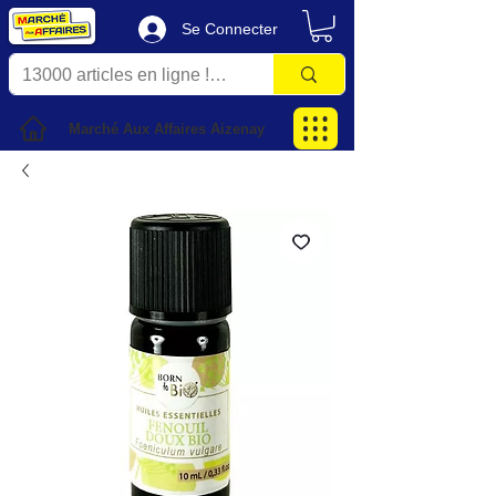
Se Connecter
Marché Aux Affaires Aizenay