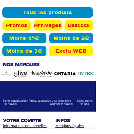
Tous les produits
Promos
Arrivages
Destock
Moins d'1€
Moins de 2€
Moins de 3€
Exclu WEB
N
OS MARQUES
Retrait gratuit
Livraison Aizenay et alentours
Drive : possibilité
13000 articles
en magasin
paiement en magasin
en ligne
VOTRE COMPTE
INFOS
Informations personnelles
Mentions légales
Commandes
Nous contacter