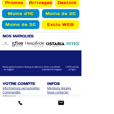
Promos
Arrivages
Destock
Moins d'1€
Moins de 2€
Moins de 3€
Exclu WEB
N
OS MARQUES
Retrait gratuit
Livraison Aizenay et alentours
Drive : possibilité
13000 articles
en magasin
paiement en magasin
en ligne
VOTRE COMPTE
INFOS
Informations personnelles
Mentions légales
Commandes
Nous contacter
Adress
es
Bombes de peinture
VOTRE MAGASIN