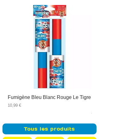
Fumigène Bleu Blanc Rouge Le Tigre
Fauteuil à dîner Viso
blanc
Prix
10,99 €
Prix
89,99 €
Tous les produits