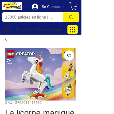
Se Connecter
Marché Aux Affaires Aizenay
SKU : 5702017415932
La licorne magique