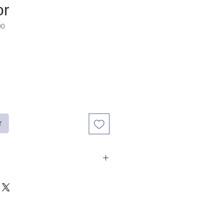
or
00
r