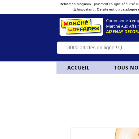
Retrait en magasin
- paiement en ligne sécurisé 
⚠️ Important : Ce site est un catalogue 
Commande à empor
Marché Aux Affair
AIZENAY-DECOR
ACCUEIL
TOUS NO