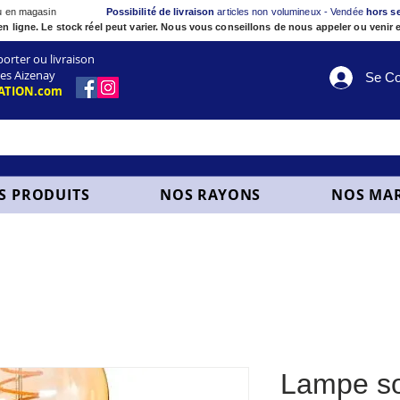
ou en magasin
Possibilité de livraison
articles non volumineux - Vendée
hors s
en ligne. Le stock réel peut varier. Nous vous conseillons de nous appeler ou venir e
ter ou livraison
es Aizenay
Se Co
ATION.com
S PRODUITS
NOS RAYONS
NOS MA
Lampe so