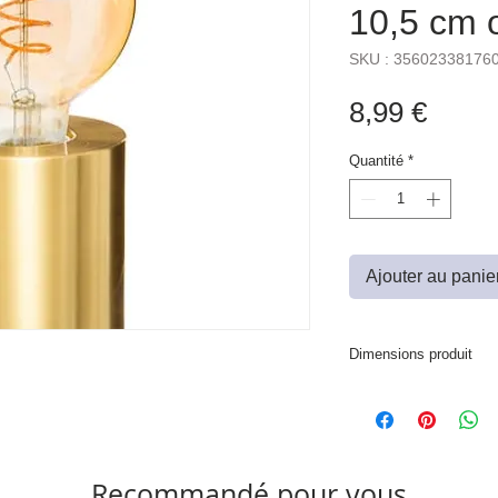
10,5 cm 
SKU : 35602338176
Prix
8,99 €
Quantité
*
Ajouter au panie
Dimensions produit
D. 9 x H. 10,5 cm
Recommandé pour vous