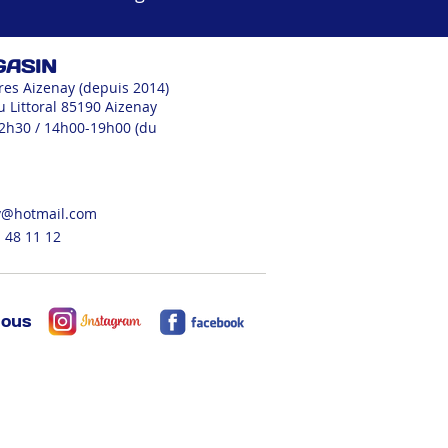
GASIN
res Aizenay (depuis 2014)
u Littoral 85190 Aizenay
12h30 / 14h00-19h00 (du
v@hotmail.com
 48 11 12
nous
ORATION
EPICERIE
FESTIF