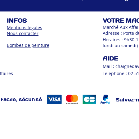
INFOS
VOTRE MA
Marché Aux Affai
Mentions légales
Adresse : Porte d
Nous contacter
Horaires : 9h30-
Bombes de peinture
lundi au samedi)
AIDE
Mail :
chaigneda
ffaires
Téléphone : 02 51
facile, sécurisé
Suivez-
BEAUTE/HYGIENE
BRICOLAGE
CREATIF
CUISINE
DEC