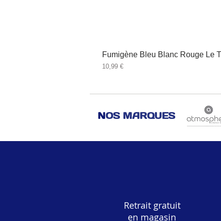
Fumigène Bleu Blanc Rouge Le T
Prix
10,99 €
N
OS MARQUES
Retrait gratuit
en magasin