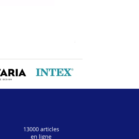
Fauteuil à dîner Visoca boucl
Prix
89,99 €
13000 articles
en ligne