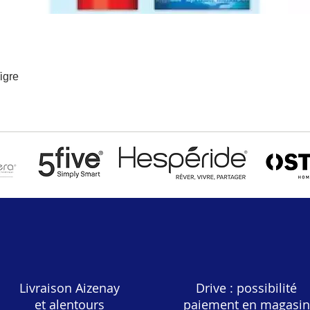
igre
Aperçu rapide
Livraison Aizenay
Drive : possibilité
et alentours
paiement en magasin