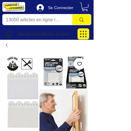
Se Connecter
Marché Aux Affaires Aizenay