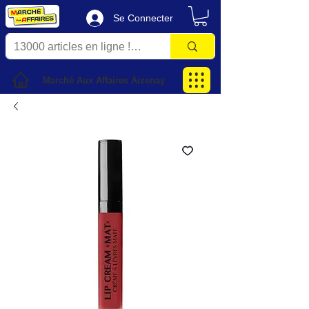
Se Connecter
Marché Aux Affaires Aizenay