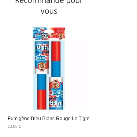
Recommandé pour
vous
Fumigène Bleu Blanc Rouge Le Tigre
Fauteuil à dîner Viso
blanc
Prix
10,99 €
Prix
89,99 €