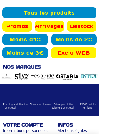
Tous les produits
Promos
Arrivages
Destock
Moins d'1€
Moins de 2€
Moins de 3€
Exclu WEB
N
OS MARQUES
Retrait gratuit
Livraison Aizenay et alentours
Drive : possibilité
13000 articles
en magasin
paiement en magasin
en ligne
VOTRE COMPTE
INFOS
Informations personnelles
Mentions légales
Commandes
Nous contacter