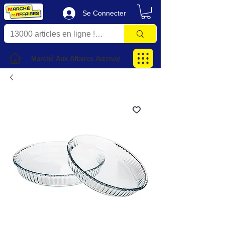
Se Connecter
Marché Aux Affaires Aizenay