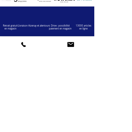
Retrait gratuit
Livraison Aizenay et alentours
Drive : possibilité
13000 articles
en magasin
paiement en magasin
en ligne
VOTRE COMPTE
INFOS
Informations personnelles
Mentions légales
Commandes
Nous contacter
Adress
es
Bombes de peinture
VOTRE MAGASIN
Marché Aux Affaires Aizenay (depuis 2014)
Adresse : Porte du Littoral 85190 Aizenay
Horaires : 9h30-12h30 / 14h00-19h00 (du lundi au
samedi)
AIDE
Mail :
chaignedav@hotmail.com
Téléphone :
02 51 48 11 12
4,3
459 avis