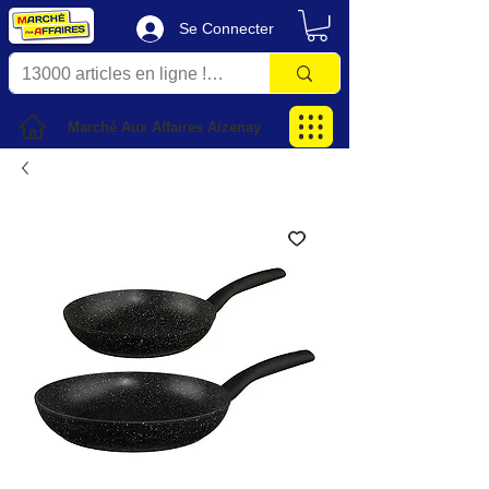
Se Connecter
Marché Aux Affaires Aizenay