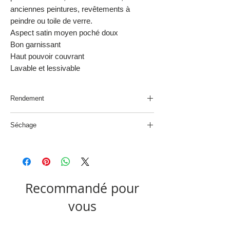
anciennes peintures, revêtements à
peindre ou toile de verre.
Aspect satin moyen poché doux
Bon garnissant
Haut pouvoir couvrant
Lavable et lessivable
Rendement
10 à 12m²/L par couche
Séchage
Sec au toucher : 1h. Recouvrable : 4h
Recommandé pour
vous