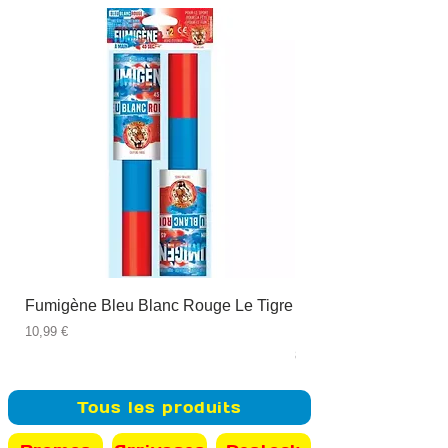
Fumigène Bleu Blanc Rouge Le Tigre
Fauteuil à dîner Viso
blanc
Prix
10,99 €
Prix
89,99 €
Tous les produits