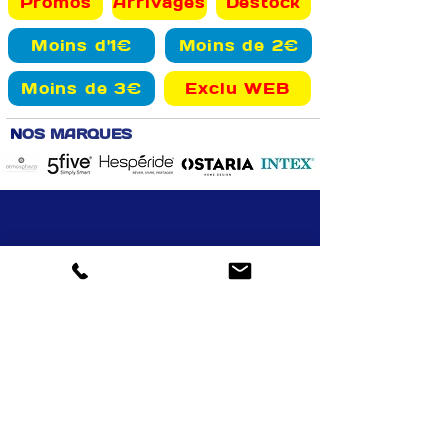
Promos
Arrivages
Destock
Moins d'1€
Moins de 2€
Moins de 3€
Exclu WEB
N
OS MARQUES
Retrait gratuit
Livraison Aizenay et alentours
Drive : possibilité
13000 articles
en magasin
paiement en magasin
en ligne
VOTRE COMPTE
INFOS
Informations personnelles
Mentions légales
Commandes
Nous contacter
Adress
es
Bombes de peinture
VOTRE MAGASIN
Marché Aux Affaires Aizenay (depuis 2014)