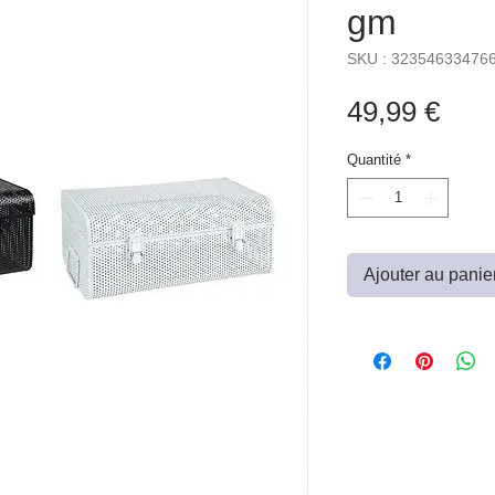
gm
SKU : 32354633476
Prix
49,99 €
Quantité
*
Ajouter au panie