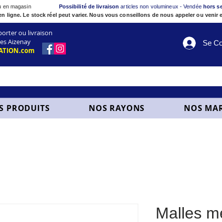
ou en magasin
Possibilité de livraison
articles non volumineux - Vendée
hors s
en ligne. Le stock réel peut varier. Nous vous conseillons de nous appeler ou venir e
ter ou livraison
es Aizenay
Se Co
ATION.com
S PRODUITS
NOS RAYONS
NOS MA
Malles mé