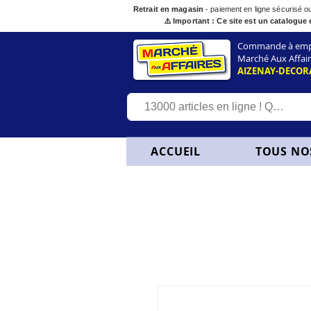
Retrait en magasin
- paiement en ligne sécurisé 
⚠️ Important : Ce site est un catalogue 
Commande à empor
Marché Aux Affair
AIZENAY-DECOR
ACCUEIL
TOUS NO