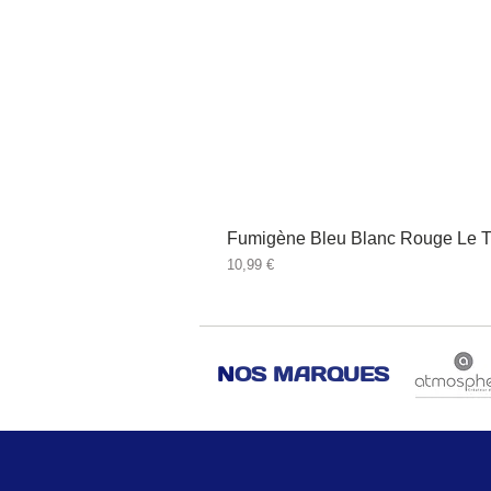
Fumigène Bleu Blanc Rouge Le T
Prix
10,99 €
N
OS MARQUES