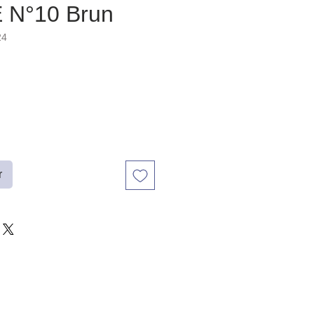
 N°10 Brun
24
r