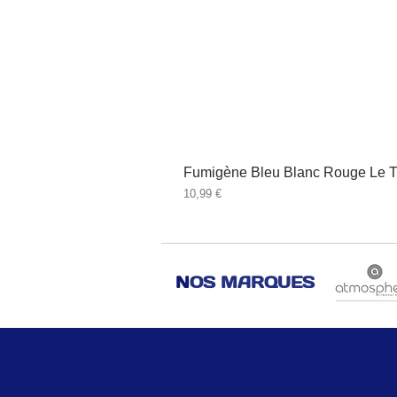
Fumigène Bleu Blanc Rouge Le T
Prix
10,99 €
N
OS MARQUES