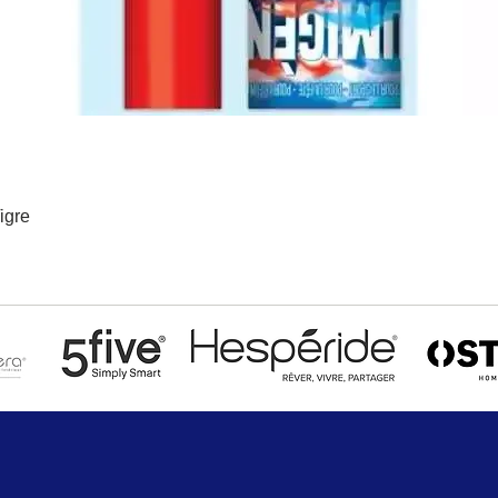
igre
Aperçu rapide