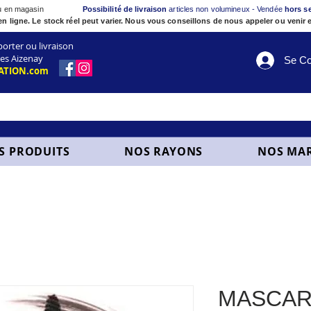
ou en magasin
Possibilité de livraison
articles non volumineux - Vendée
hors s
en ligne. Le stock réel peut varier. Nous vous conseillons de nous appeler ou venir e
ter ou livraison
es Aizenay
Se Co
ATION.com
S PRODUITS
NOS RAYONS
NOS MA
MASCAR