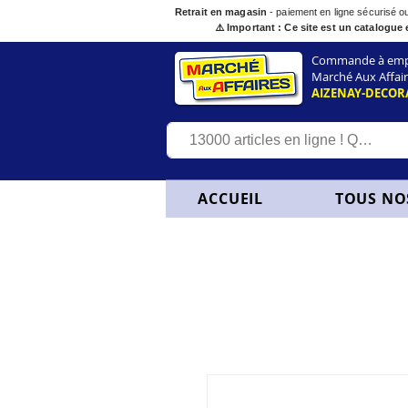
Retrait en magasin
- paiement en ligne sécurisé 
⚠️ Important : Ce site est un catalogue 
Commande à empor
Marché Aux Affair
AIZENAY-DECOR
ACCUEIL
TOUS NO