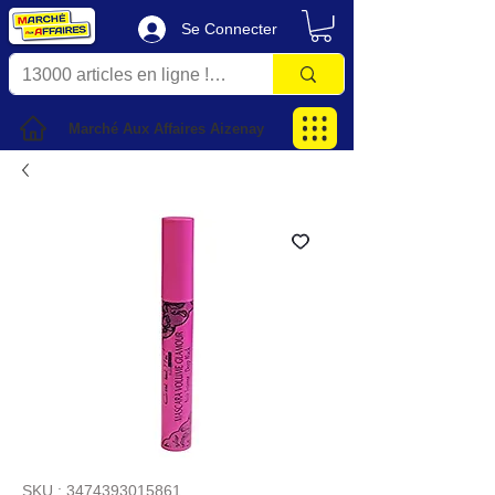
Se Connecter
Marché Aux Affaires Aizenay
SKU : 3474393015861