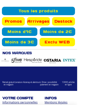
Tous les produits
Promos
Arrivages
Destock
Moins d'1€
Moins de 2€
Moins de 3€
Exclu WEB
N
OS MARQUES
Retrait gratuit
Livraison Aizenay et alentours
Drive : possibilité
13000 articles
en magasin
paiement en magasin
en ligne
VOTRE COMPTE
INFOS
Informations personnelles
Mentions légales
Commandes
Nous contacter