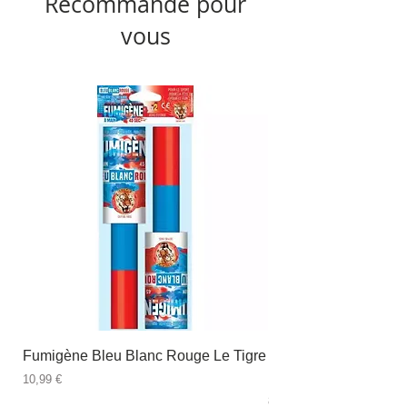
Recommandé pour
vous
Fumigène Bleu Blanc Rouge Le Tigre
Fauteuil à dîner Viso
blanc
Prix
10,99 €
Prix
89,99 €