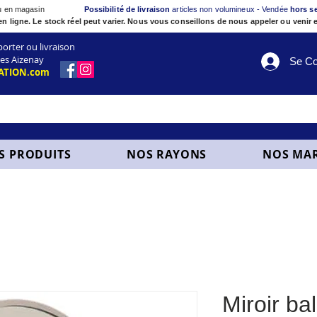
ou en magasin
Possibilité de livraison
articles non volumineux - Vendée
hors s
en ligne. Le stock réel peut varier. Nous vous conseillons de nous appeler ou venir e
ter ou livraison
es Aizenay
Se Co
ATION.com
S PRODUITS
NOS RAYONS
NOS MA
Miroir ba