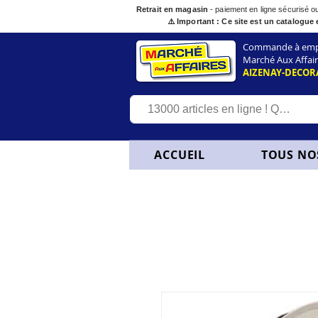
Retrait en magasin
- paiement en ligne sécurisé 
⚠️ Important : Ce site est un catalogue 
Commande à empor
Marché Aux Affair
AIZENAY-DECOR
ACCUEIL
TOUS NO