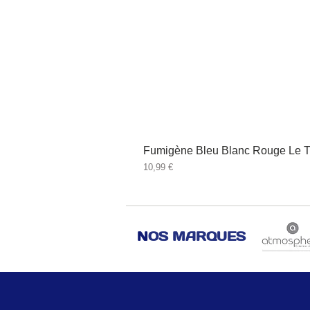
Fumigène Bleu Blanc Rouge Le T
Prix
10,99 €
N
OS MARQUES