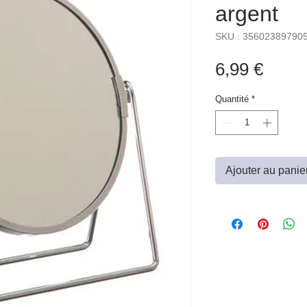
argent
SKU : 35602389790
Prix
6,99 €
Quantité
*
Ajouter au panie