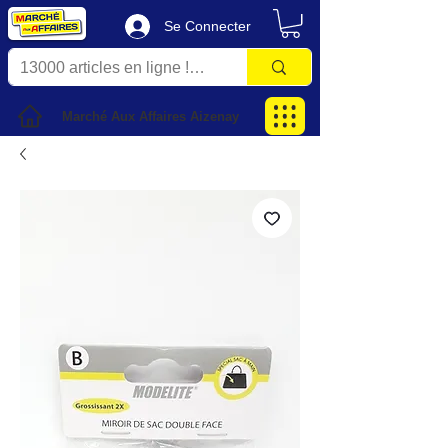
Se Connecter
Marché Aux Affaires Aizenay