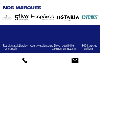
N
OS MARQUES
Retrait gratuit
Livraison Aizenay et alentours
Drive : possibilité
13000 articles
en magasin
paiement en magasin
en ligne
VOTRE COMPTE
INFOS
Informations personnelles
Mentions légales
Commandes
Nous contacter
Adress
es
Bombes de peinture
VOTRE MAGASIN
Marché Aux Affaires Aizenay (depuis 2014)
Adresse : Porte du Littoral 85190 Aizenay
Horaires : 9h30-12h30 / 14h00-19h00 (du lundi au
samedi)
AIDE
Mail :
chaignedav@hotmail.com