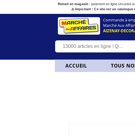
Retrait en magasin
- paiement en ligne sécurisé 
⚠️ Important : Ce site est un catalogue 
Commande à empor
Marché Aux Affair
AIZENAY-DECOR
ACCUEIL
TOUS NO