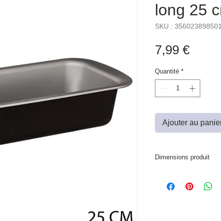
long 25 
SKU : 35602389850
Prix
7,99 €
Quantité
*
Ajouter au panie
Dimensions produit
L. 29,8 x P. 13,5 x H. 