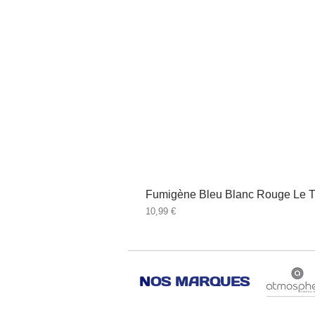
Fumigène Bleu Blanc Rouge Le T
Prix
10,99 €
N
OS MARQUES