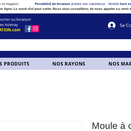
ou en magasin
Possibilité de livraison
articles non volumineux - Vendée
hors s
en ligne. Le stock réel peut varier. Nous vous conseillons de nous appeler ou venir e
ter ou livraison
es Aizenay
Se Co
ATION.com
S PRODUITS
NOS RAYONS
NOS MA
Moule à 