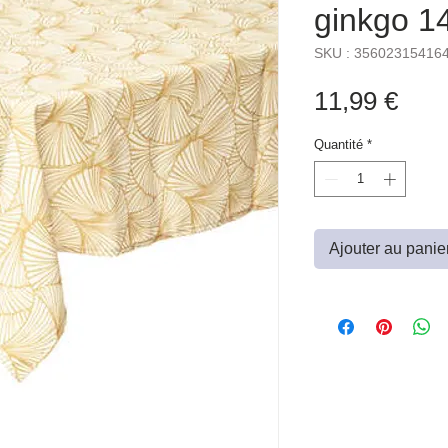
ginkgo 1
SKU : 35602315416
Prix
11,99 €
Quantité
*
Ajouter au panie