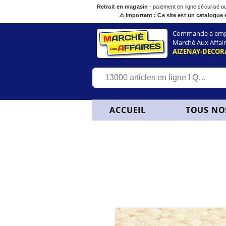
Retrait en magasin
- paiement en ligne sécurisé 
⚠️ Important : Ce site est un catalogue 
Commande à empor
Marché Aux Affair
AIZENAY-DECOR
ACCUEIL
TOUS NO