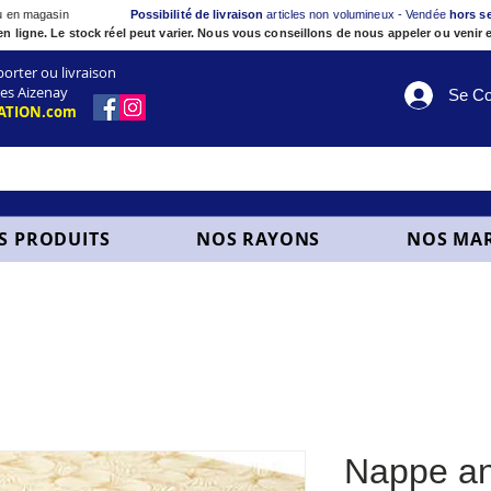
ou en magasin
Possibilité de livraison
articles non volumineux - Vendée
hors s
en ligne. Le stock réel peut varier. Nous vous conseillons de nous appeler ou venir e
ter ou livraison
es Aizenay
Se Co
ATION.com
S PRODUITS
NOS RAYONS
NOS MA
Nappe an