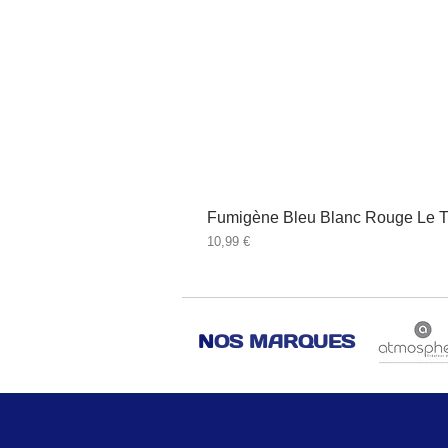
Fumigène Bleu Blanc Rouge Le T
Prix
10,99 €
N
OS MARQUES