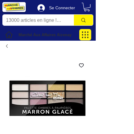
Se Connecter
Marché Aux Affaires Aizenay