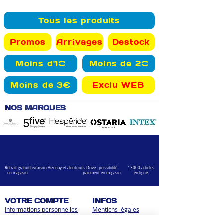
Tous les produits
Promos
Arrivages
Destock
Moins d'1€
Moins de 2€
Moins de 3€
Exclu WEB
N
OS MARQUES
Retrait gratuit
Livraison Aizenay et alentours
Drive : possibilité
13000 articles
en magasin
paiement en magasin
en ligne
VOTRE COMPTE
INFOS
Informations personnelles
Mentions légales
Commandes
Nous contacter