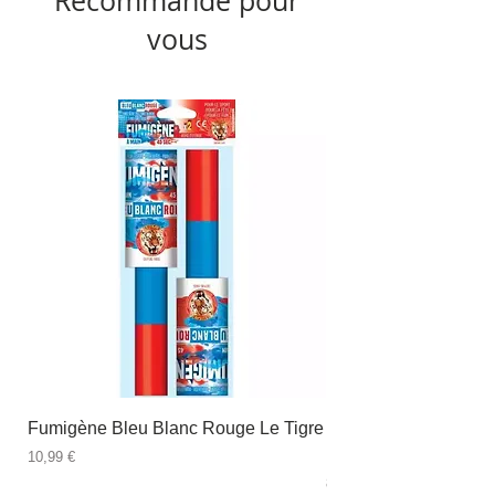
Recommandé pour
vous
Fumigène Bleu Blanc Rouge Le Tigre
Fauteuil à dîner Viso
blanc
Prix
10,99 €
Prix
89,99 €