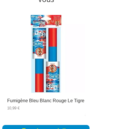
Fumigène Bleu Blanc Rouge Le Tigre
Fauteuil à dîner Viso
blanc
Prix
10,99 €
Prix
89,99 €