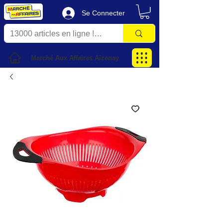
Se Connecter
Marché Aux Affaires Aizenay