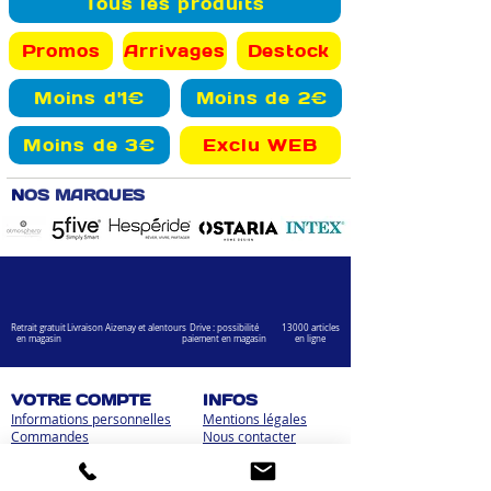
Tous les produits
Promos
Arrivages
Destock
Moins d'1€
Moins de 2€
Moins de 3€
Exclu WEB
N
OS MARQUES
Retrait gratuit
Livraison Aizenay et alentours
Drive : possibilité
13000 articles
en magasin
paiement en magasin
en ligne
VOTRE COMPTE
INFOS
Informations personnelles
Mentions légales
Commandes
Nous contacter
Adress
es
Bombes de peinture